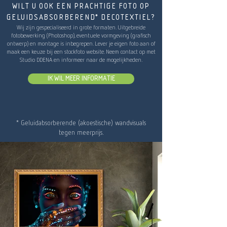
wilt u ook een prachtige foto op
geluidsabsorberend* decotextiel?
Wij zijn gespecialiseerd in grote formaten. Uitgebreide
fotobewerking (Photoshop), eventuele vormgeving (grafisch
ontwerp) en montage is inbegrepen. Lever je eigen foto aan of
maak een keuze bij een stockfoto website. Neem contact op met
Studio DDENA en informeer naar de mogelijkheden.
Ik wil meer informatie
* Geluidabsorberende (akoestische) wandvisuals
tegen meerprijs.