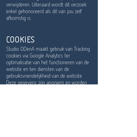
verwijderen. Uiteraard wordt dit verzoek
enkel gehonoreerd als dit van jou zelf
afkomstig is.
Cookies
Studio DDenA maakt gebruik van Tracking
cookies via Google Analytics ter
optimalisatie van het functioneren van de
website en ten diensten van de
gebruiksvriendelijkheid van de website.
Deze gegevens zijn anoniem en worden
geenszins gekoppeld aan ip-adressen of
ander soort privacy gevoelige informatie.
Datum laatste wijziging: 5 juni 2020
Copyright © 2020